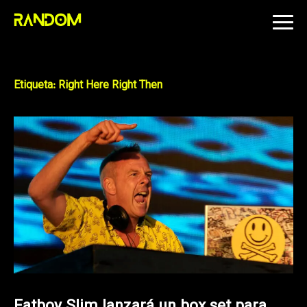
Skip
to
content
Etiqueta:
Right Here Right Then
Fatboy Slim lanzará un box set para