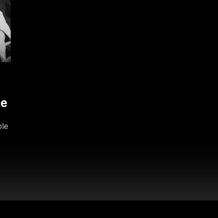
se
ple