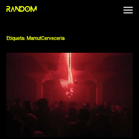
Skip
to
content
Etiqueta:
MamutCerveceria