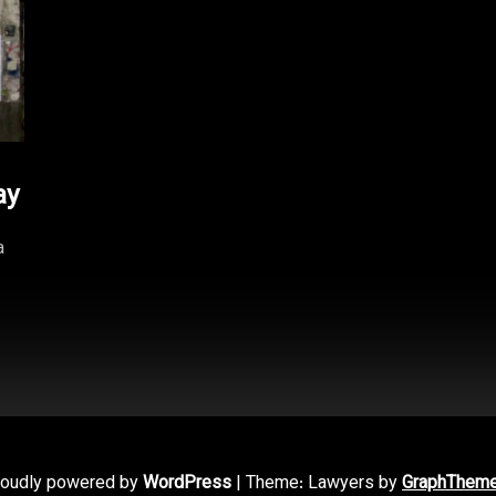
ay
a
roudly powered by
WordPress
|
Theme: Lawyers by
GraphThem