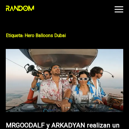
Skip
to
content
Etiqueta:
Hero Balloons Dubai
MRGOODALF y ARKADYAN realizan un