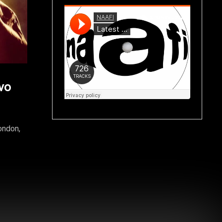
vo
ondon,