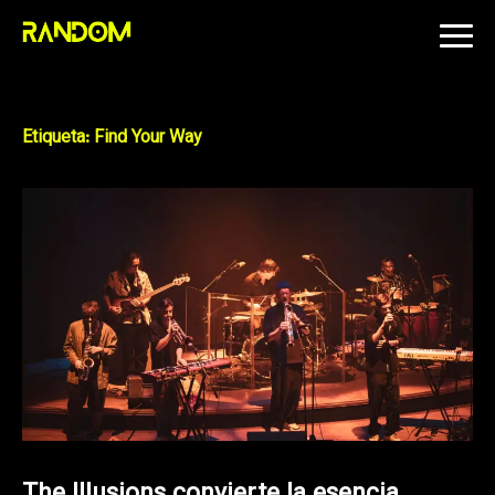
Skip
to
content
Etiqueta:
Find Your Way
The Illusions convierte la esencia