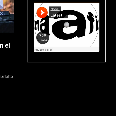
n el
harlotte