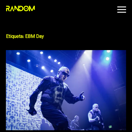
Skip
to
content
Etiqueta:
EBM Day