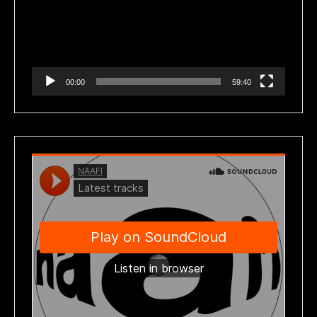
vídeo
00:00
59:40