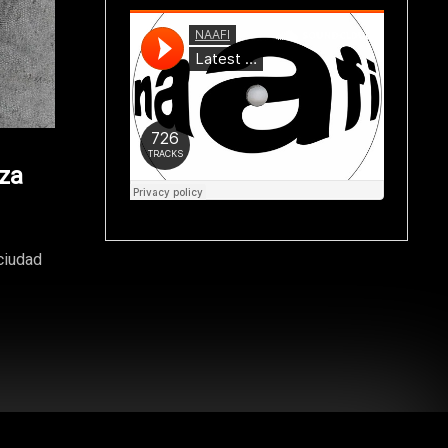
nza
ciudad