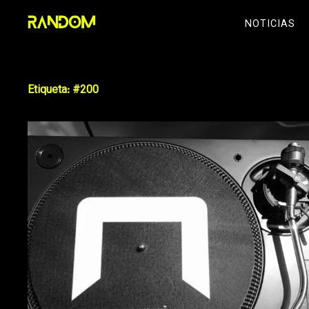
Skip
NOTICIAS
to
content
Etiqueta:
#200